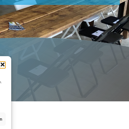
!
n.
n