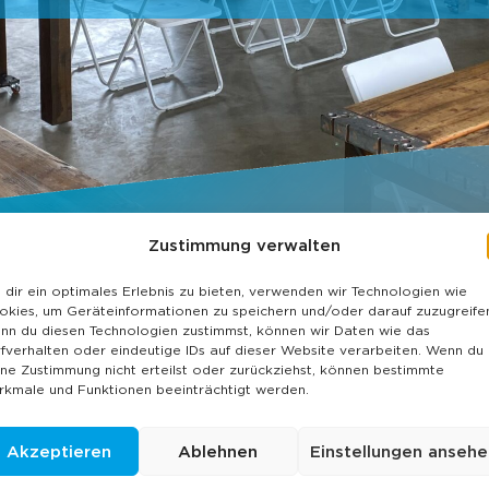
t planen
Zustimmung verwalten
 und von Herzen, BRÜNEO
dir ein optimales Erlebnis zu bieten, verwenden wir Technologien wie
okies, um Geräteinformationen zu speichern und/oder darauf zuzugreife
nn du diesen Technologien zustimmst, können wir Daten wie das
fverhalten oder eindeutige IDs auf dieser Website verarbeiten. Wenn du
ine Zustimmung nicht erteilst oder zurückziehst, können bestimmte
rkmale und Funktionen beeinträchtigt werden.
Akzeptieren
Ablehnen
Einstellungen ansehe
 Planer