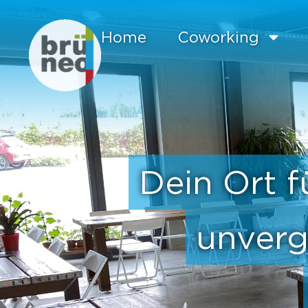
Home
Coworking
Dein Ort f
unverg