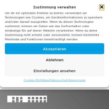
Zustimmung verwalten
Um dir ein optimales Erlebnis zu bieten, verwenden wir
Technologien wie Cookies, um Geräteinformationen zu speichern
und/oder darauf zuzugreifen. Wenn du diesen Technologien
zustimmst, können wir Daten wie das Surfverhalten oder
eindeutige IDs auf dieser Website verarbeiten. Wenn du deine
Business-Event
Privat-Event
Fotos vom
Fotos von
Ausstellungen
Bildergalerie
Bildergalerie
Zustimmung nicht erteilst oder zurückziehst, können bestimmte
Coworking
Merkmale und Funktionen beeinträchtigt werden.
Akzeptieren
Ablehnen
Einstellungen ansehen
Cookie-Richtlinie
Datenschutz
Impressum