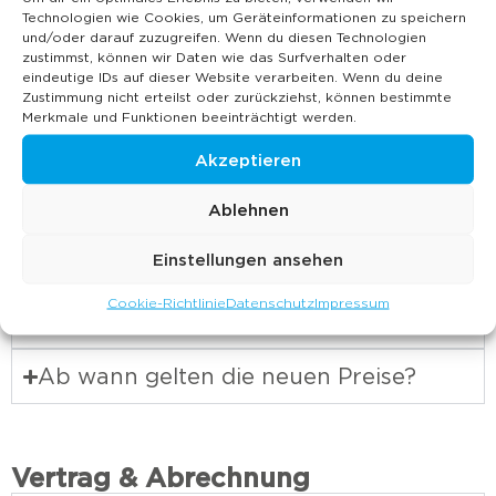
Der Solar-Tarif ist ideal, wenn Euer Auto
Technologien wie Cookies, um Geräteinformationen zu speichern
und/oder darauf zuzugreifen. Wenn du diesen Technologien
länger steht und Ihr nicht sofort maximale
zustimmst, können wir Daten wie das Surfverhalten oder
Ladeleistung benötigt.
eindeutige IDs auf dieser Website verarbeiten. Wenn du deine
Zustimmung nicht erteilst oder zurückziehst, können bestimmte
Preis ab 01.06.:
Merkmale und Funktionen beeinträchtigt werden.
0,38 € netto / 0,45 € brutto pro kWh
Akzeptieren
Was ist Max 11?
Ablehnen
Einstellungen ansehen
Was ist Speed 22?
Cookie-Richtlinie
Datenschutz
Impressum
Welche Tarife gibt es künftig?
Ab wann gelten die neuen Preise?
Vertrag & Abrechnung