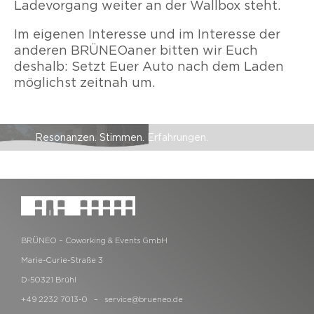
Ladevorgang weiter an der Wallbox steht.
Im eigenen Interesse und im Interesse der
anderen BRÜNEOaner bitten wir Euch
deshalb: Setzt Euer Auto nach dem Laden
möglichst zeitnah um.
Resonanzen. Stimmen. Erfahrungen.
BRÜNEO – Coworking & Events GmbH
Marie-Curie-Straße 3
D-50321 Brühl
+49 2232 7013-0 –
service@brueneo.de