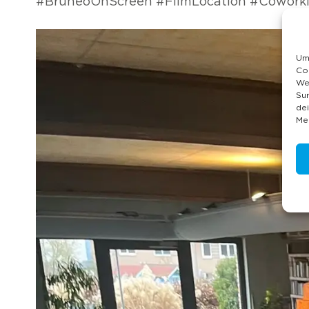
#BrüneoOnScreen #FilmLocation #Coworki
Um 
Co
We
Sur
de
Me