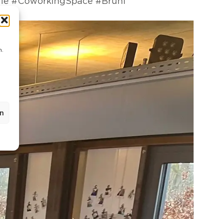
yle #CoworkingSpace #Brühl
n.
n