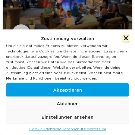
Zustimmung verwalten
Um dir ein optimales Erlebnis zu bieten, verwenden wir
Firmenfeier Brühl: Sommerfest in
Technologien wie Cookies, um Geräteinformationen zu speichern
und/oder darauf zuzugreifen. Wenn du diesen Technologien
BRÜNEO feiern
zustimmst, können wir Daten wie das Surfverhalten oder
eindeutige IDs auf dieser Website verarbeiten. Wenn du deine
Zustimmung nicht erteilst oder zurückziehst, können bestimmte
Der Sommer ist die ideale Zeit, um gemeinsam mit
Merkmale und Funktionen beeinträchtigt werden.
Kolleginnen und Kollegen zu feiern, das Team zu
stärken und einen unvergesslichen Tag zu erleben. Ein
Akzeptieren
WEITERLESEN »
Ablehnen
Einstellungen ansehen
12. März 2026
Keine Kommentare
Cookie-Richtlinie
Datenschutz
Impressum